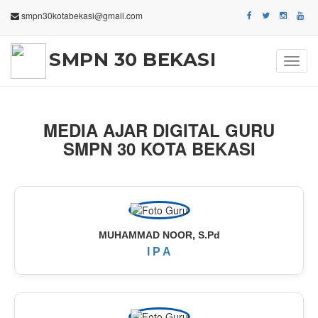
smpn30kotabekasi@gmail.com
SMPN 30 BEKASI
Toggl
navig
MEDIA AJAR DIGITAL GURU
SMPN 30 KOTA BEKASI
MUHAMMAD NOOR, S.Pd
I P A